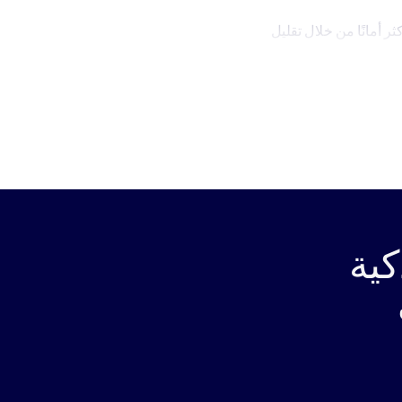
ر أمانًا من خلال تقليل
تكيّف بسهولة مع
تحسين استهلاك الطاقة
Riyadh الذكية