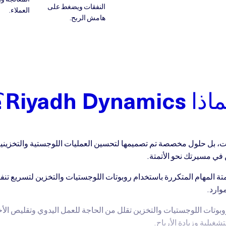
النفقات ويضغط على
العملاء.
هامش الربح.
ا Riyadh Dynamics؟
ات، بل حلول مخصصة تم تصميمها لتحسين العمليات اللوجستية والتخزينية و
 في مسيرتك نحو الأتمتة.
متة المهام المتكررة باستخدام روبوتات اللوجستيات والتخزين لتسريع تنف
وارد.
بوتات اللوجستيات والتخزين تقلل من الحاجة للعمل اليدوي وتقليص الأخ
غيلية وزيادة الأرباح.