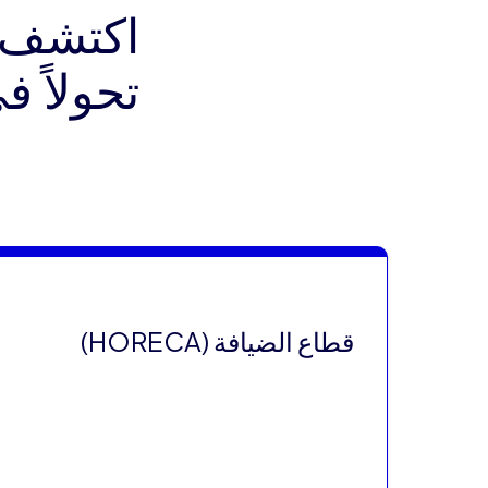
تحولاً 
قطاع الضيافة (HORECA)