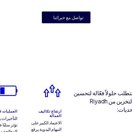
تواصل مع خبرائنا
طلب حلولاً فعّالة لتحسين
الكفاءة وتقليل التكاليف. روبوتات اللوجستيات والتخزين من Riyadh
ارتفاع تكاليف
العمليات غي
العمالة
التأخيرات و
الاعتماد الكبير على
تؤثر سلبًا
المهام اليدوية يرفع
المعالجة و