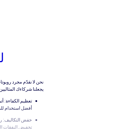
لماذ
نحن لا نقدّم مجرد روبوت
يجعلنا شركاءك المثاليين
تعظيم الكفاءة: أت
أفضل استخدام للم
خفض التكاليف: رو
تخفيض النفقات التش